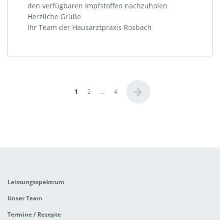
den verfügbaren Impfstoffen nachzuholen
Herzliche Grüße
Ihr Team der Hausarztpraxis Rosbach
Beitragsnavigation
1
2
…
4
Leistungsspektrum
Unser Team
Termine / Rezepte