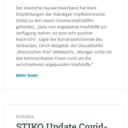
Der Deutsche Hausärzteverband hat klare
Empfehlungen der Ständigen Impfkommission
(Stiko) zu den neuen Corona-Impfstoffen
gefordert. „Dass nun angepasste Impfstoffe zur
Verfügung stehen, ist eine sehr positive
Nachricht“, sagte der Bundesvorsitzende des
Verbandes, Ulrich Weigeldt, der Düsseldorfer
„Rheinischen Post“ (Mittwoch). „Weniger schön ist
das kommunikative Chaos rund um die
verschiedenen angepassten Impfstoffe.“
„Beitrag
Mehr lesen
zu
den
geplanten
Impfstoffvarianten
Covid-
19“
01.09.2022
STIKO Update Covid-